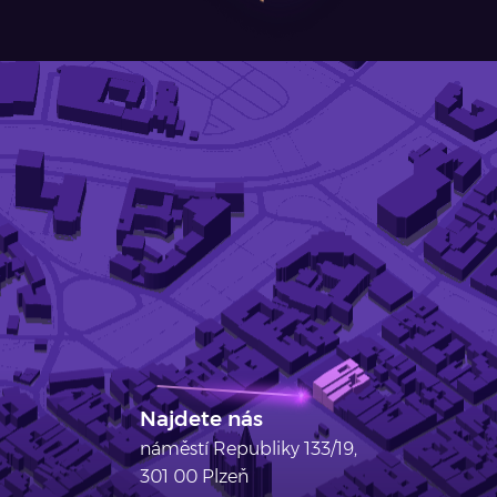
Najdete nás
náměstí Republiky 133/19,
301 00 Plzeň