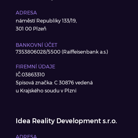
ADRESA
náměstí Republiky 133/19,
301 00 Plzeň
BANKOVNÍ ÚČET
7353806028/5500 (Raiffeisenbank a.s.)
FIREMNÍ ÚDAJE
IČ:03863310
Spisová značka: C 30876 vedená
u Krajského soudu v Plzni
Idea Reality Development s.r.o.
ADRESA