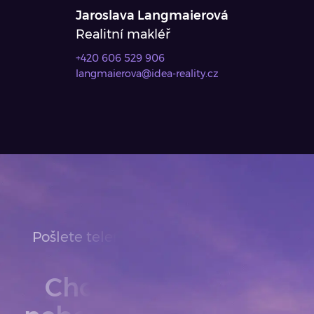
Jaroslava Langmaierová
Realitní makléř
+420 606 529 906
langmaierova@idea-reality.cz
Pošlete telefon nebo email. Ozveme
se.
Chcete prodat