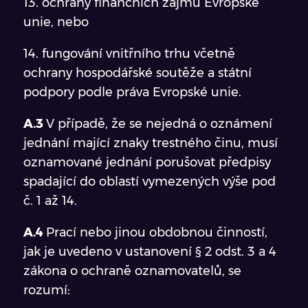
13. ochrany finančních zájmů Evropské
unie, nebo
14. fungování vnitřního trhu včetně
ochrany hospodářské soutěže a státní
podpory podle práva Evropské unie.
A.3
V případě, že se nejedná o oznámení
jednání mající znaky trestného činu, musí
oznamované jednání porušovat předpisy
spadající do oblastí vymezených výše pod
č. 1 až 14.
A.4
Prací nebo jinou obdobnou činností,
jak je uvedeno v ustanovení § 2 odst. 3 a 4
zákona o ochraně oznamovatelů, se
rozumí: