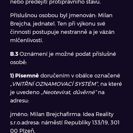
nebo předejití protiprávního stavu.
Příslušnou osobou byl jmenován: Milan
Brejcha, jednatel.
Ten při výkonu své
činnosti postupuje nestranně a je vázán
mlčenlivostí.
B.3
Oznámení je možné podat příslušné
osobě:
1) Písemně
doručením v obálce označené
„VNITŘNÍ OZNAMOVACÍ SYSTÉM“
, na které
je uvedeno
„Neotevírat, důvěrné“
na
adresu:
jméno: Milan Brejchafirma: Idea Reality
s.r.o.adresa: náměstí Republiky 133/19, 301
00 Plzeň,