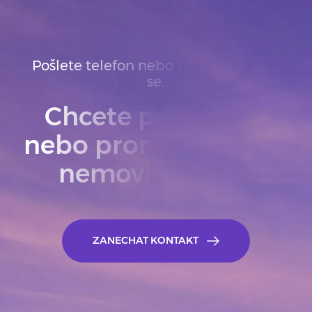
Pošlete telefon nebo email. Ozveme
se.
Chcete prodat
nebo pronajmout
nemovitost?
ZANECHAT KONTAKT
ZANECHAT KONTA