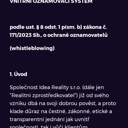
VNITŘNÍ OZNAMOVACÍ SYSTÉM
podle ust. § 8 odst. 1 písm. b) zákona č.
171/2023 Sb., o ochraně oznamovatelů
(whistleblowing)
1. Úvod
Společnost Idea Reality s.r.o. (dále jen
“Realitní zprostředkovatel“) již od svého
vzniku dbá na svoji dobrou pověst, a proto
klade důraz na čestné, zákonné, etické a
transparentní jednání jak uvnitř
společnosti, tak i vůči klientům,