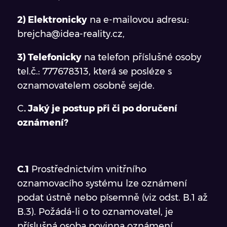
2) Elektronicky
na e-mailovou adresu:
brejcha@idea-reality.cz,
3) Telefonicky
na telefon příslušné osoby
tel.č.: 777678313, která se posléze s
oznamovatelem osobně sejde.
C
. Jaký je postup při či po doručení
oznámení?
C.1
Prostřednictvím vnitřního
oznamovacího systému lze oznámení
podat ústně nebo písemně (viz odst. B.1 až
B.3). Požádá-li o to oznamovatel, je
příslušná osoba povinna oznámení