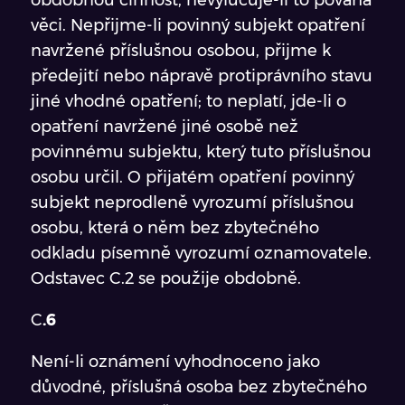
obdobnou činnost, nevylučuje-li to povaha
věci. Nepřijme-li povinný subjekt opatření
navržené příslušnou osobou, přijme k
předejití nebo nápravě protiprávního stavu
jiné vhodné opatření; to neplatí, jde-li o
opatření navržené jiné osobě než
povinnému subjektu, který tuto příslušnou
osobu určil. O přijatém opatření povinný
subjekt neprodleně vyrozumí příslušnou
osobu, která o něm bez zbytečného
odkladu písemně vyrozumí oznamovatele.
Odstavec C.2 se použije obdobně.
C
.6
Není-li oznámení vyhodnoceno jako
důvodné, příslušná osoba bez zbytečného